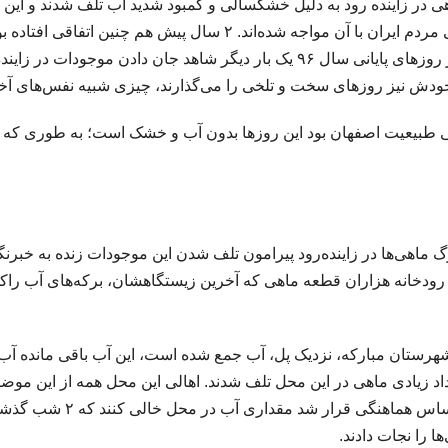
ی در زاینده رود به دلیل خشکسالی و کمبود شدید آب تلف شدند و این 
از تلخ ترین اتفاقاتی است که اصفهان و اصفهانی‌ها و حتی مردم ایران با آن مواجه شده‌اند. ۲ سال پیش هم چنین اتفاقی ا
حدود یک میلیون قطعه ماهی تلف شدند و ما امسال و در روزهای پایانی سال ۹۶ یک بار دیگر شاهد جان دادن موجودات در 
خودش نیز روزهای سخت و تلخی را می‌گذارند، چیزی شبیه نفس‌های آخ
 طبیعیت اصفهان بود این روزها بدون آب و خشک است؛ به طوری که
اهی‌ها در زاینده‌رود پیرامون تلف شدن این موجودات زنده به خبرنگ
رودخانه هزاران قطعه ماهی که آخرین زیستگاهشان، برکه‌های آب راکد
رستان مبارکه، نزدیک پل، آب جمع شده است، این آب باقی مانده آب
 زیادی ماهی در این محل تلف شدند. اهالی این محل همه از این موض
ناراحت هستند و به فرماندار خبر دادند. فرماندار هم بر اساس هماهنگی قرار شد 
ا را نجات دادند.