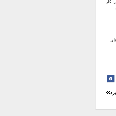
ین کار
های
د‌