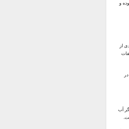
وده و
ی از
فات
در
گر آب
ت.